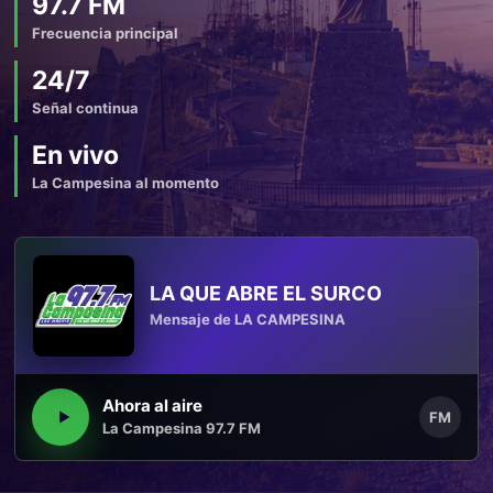
97.7 FM
Frecuencia principal
24/7
Señal continua
En vivo
La Campesina al momento
LA QUE ABRE EL SURCO
Mensaje de LA CAMPESINA
Ahora al aire
FM
La Campesina 97.7 FM